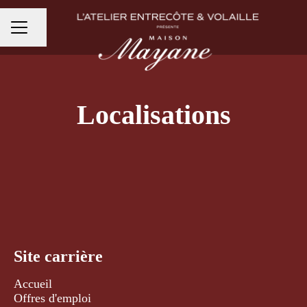
Partager la page
MENU CARRIÈRE
Localisations
Paris 2 - Bourse
Paris 4 - Bastille
Pars 17 - Porte Maillot
Reims
Site carrière
Accueil
Offres d'emploi